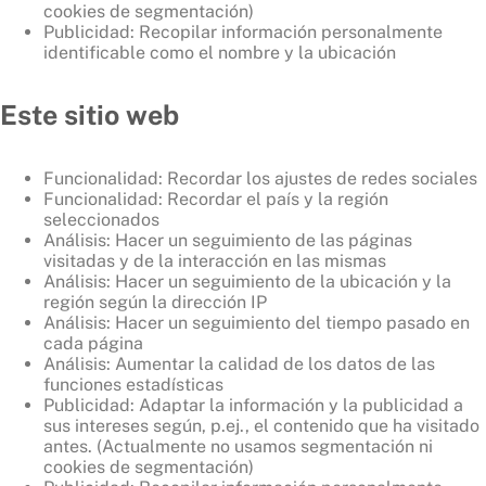
cookies de segmentación)
Publicidad: Recopilar información personalmente
identificable como el nombre y la ubicación
Este sitio web
Funcionalidad: Recordar los ajustes de redes sociales
Funcionalidad: Recordar el país y la región
seleccionados
Análisis: Hacer un seguimiento de las páginas
visitadas y de la interacción en las mismas
Análisis: Hacer un seguimiento de la ubicación y la
región según la dirección IP
Análisis: Hacer un seguimiento del tiempo pasado en
cada página
Análisis: Aumentar la calidad de los datos de las
funciones estadísticas
Publicidad: Adaptar la información y la publicidad a
sus intereses según, p.ej., el contenido que ha visitado
antes. (Actualmente no usamos segmentación ni
cookies de segmentación)