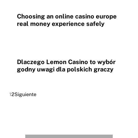
Choosing an online casino europe
real money experience safely
Dlaczego Lemon Casino to wybór
godny uwagi dla polskich graczy
1
2
Siguiente