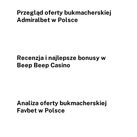
La Escuela
Przegląd oferty bukmacherskiej
Admiralbet w Polsce
Blog
WooCommerce
Cart
Recenzja i najlepsze bonusy w
Beep Beep Casino
Analiza oferty bukmacherskiej
Favbet w Polsce