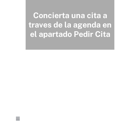
Concierta una cita a
traves de la
agenda en
el apartado Pedir Cita
Toggle
Navigation
Política de privacidad